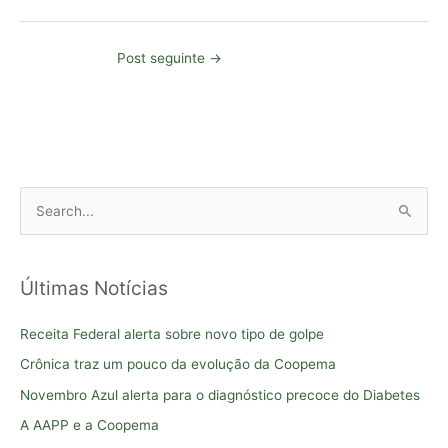
Post seguinte
→
P
e
s
Últimas Notícias
q
u
Receita Federal alerta sobre novo tipo de golpe
i
Crônica traz um pouco da evolução da Coopema
s
Novembro Azul alerta para o diagnóstico precoce do Diabetes
a
A AAPP e a Coopema
r