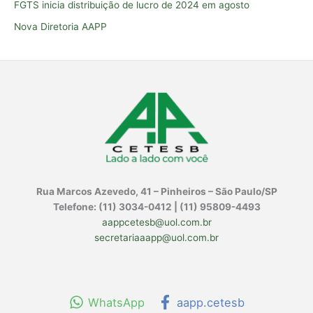
FGTS inicia distribuição de lucro de 2024 em agosto
p
o
Nova Diretoria AAPP
r
:
Rua Marcos Azevedo, 41 – Pinheiros – São Paulo/SP
Telefone: (11) 3034-0412 | (11) 95809-4493
aappcetesb@uol.com.br
secretariaaapp@uol.com.br
WhatsApp
aapp.cetesb