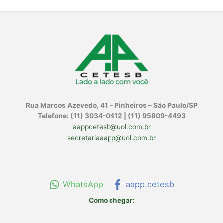
r
:
Rua Marcos Azevedo, 41 – Pinheiros – São Paulo/SP
Telefone: (11) 3034-0412 | (11) 95809-4493
aappcetesb@uol.com.br
secretariaaapp@uol.com.br
WhatsApp
aapp.cetesb
Como chegar: