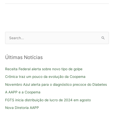
P
e
s
Últimas Notícias
q
u
Receita Federal alerta sobre novo tipo de golpe
i
Crônica traz um pouco da evolução da Coopema
s
Novembro Azul alerta para o diagnóstico precoce do Diabetes
a
A AAPP e a Coopema
r
FGTS inicia distribuição de lucro de 2024 em agosto
p
o
Nova Diretoria AAPP