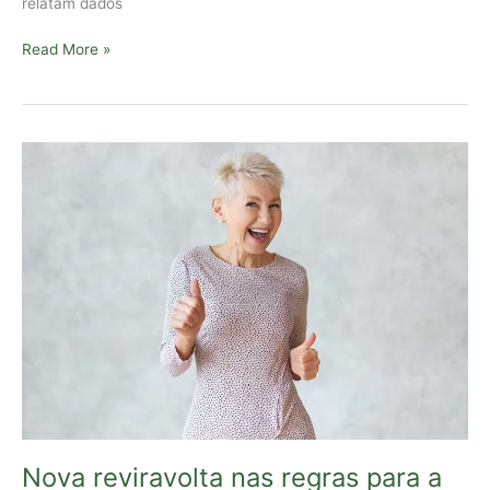
relatam dados
Read More »
Nova
reviravolta
nas
regras
para
a
prova
de
vida
do
INSS
Nova reviravolta nas regras para a