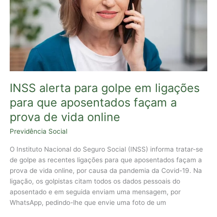
para
que
aposentados
façam
a
prova
de
vida
INSS alerta para golpe em ligações
online
para que aposentados façam a
prova de vida online
Previdência Social
O Instituto Nacional do Seguro Social (INSS) informa tratar-se
de golpe as recentes ligações para que aposentados façam a
prova de vida online, por causa da pandemia da Covid-19. Na
ligação, os golpistas citam todos os dados pessoais do
aposentado e em seguida enviam uma mensagem, por
WhatsApp, pedindo-lhe que envie uma foto de um