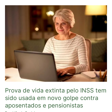
Prova
de
vida
extinta
pelo
INSS
tem
sido
usada
em
novo
golpe
contra
aposentados
e
Prova de vida extinta pelo INSS tem
pensionistas
sido usada em novo golpe contra
aposentados e pensionistas