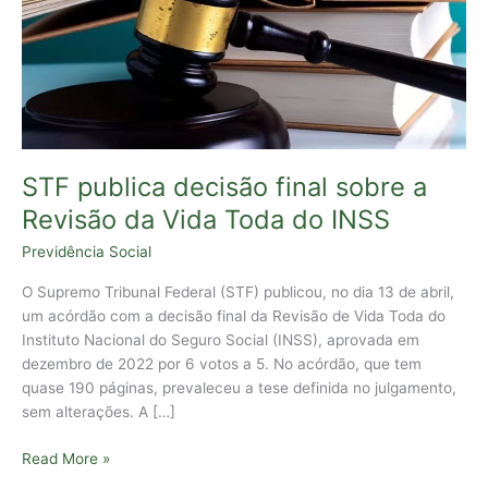
Revisão
da
Vida
Toda
do
INSS
STF publica decisão final sobre a
Revisão da Vida Toda do INSS
Previdência Social
O Supremo Tribunal Federal (STF) publicou, no dia 13 de abril,
um acórdão com a decisão final da Revisão de Vida Toda do
Instituto Nacional do Seguro Social (INSS), aprovada em
dezembro de 2022 por 6 votos a 5. No acórdão, que tem
quase 190 páginas, prevaleceu a tese definida no julgamento,
sem alterações. A […]
Read More »