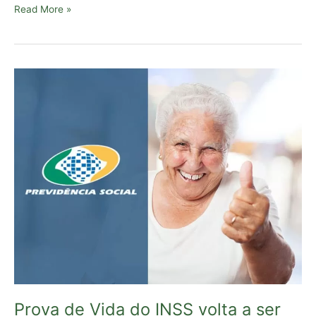
Read More »
Prova
de
Vida
do
INSS
volta
a
ser
obrigatória
em
2022
Prova de Vida do INSS volta a ser