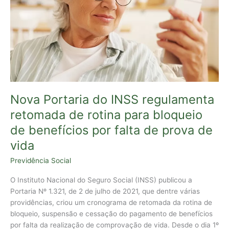
rotina
para
bloqueio
de
benefícios
por
falta
de
Nova Portaria do INSS regulamenta
prova
de
retomada de rotina para bloqueio
vida
de benefícios por falta de prova de
vida
Previdência Social
O Instituto Nacional do Seguro Social (INSS) publicou a
Portaria Nº 1.321, de 2 de julho de 2021, que dentre várias
providências, criou um cronograma de retomada da rotina de
bloqueio, suspensão e cessação do pagamento de benefícios
por falta da realização de comprovação de vida. Desde o dia 1º