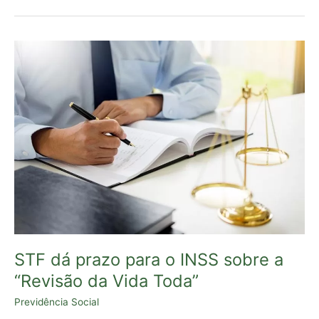
STF
dá
prazo
para
o
INSS
sobre
a
“Revisão
da
Vida
Toda”
STF dá prazo para o INSS sobre a
“Revisão da Vida Toda”
Previdência Social