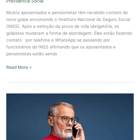
Previdência Social
Muitos aposentados e pensionistas têm recebido contato do
novo golpe envolvendo o (Instituto Nacional do Seguro Social
(INSS). Após a extinção da prova de vida obrigatória, os
golpistas mudaram a forma de abordagem. Eles estão fazendo
contato por telefone e WhatsApp se passando por
funcionários do INSS afirmando que os aposentados e
pensionistas estão sendo
Read More »
Golpe
do
IOF
é
a
nova
armadilha