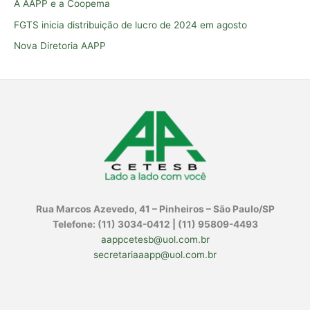
A AAPP e a Coopema
r
FGTS inicia distribuição de lucro de 2024 em agosto
p
o
Nova Diretoria AAPP
r
:
Rua Marcos Azevedo, 41 – Pinheiros – São Paulo/SP
Telefone: (11) 3034-0412 | (11) 95809-4493
aappcetesb@uol.com.br
secretariaaapp@uol.com.br