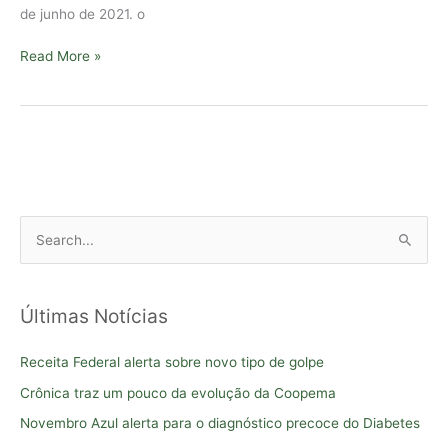
de junho de 2021. o
Read More »
P
e
s
Últimas Notícias
q
u
Receita Federal alerta sobre novo tipo de golpe
i
Crônica traz um pouco da evolução da Coopema
s
Novembro Azul alerta para o diagnóstico precoce do Diabetes
a